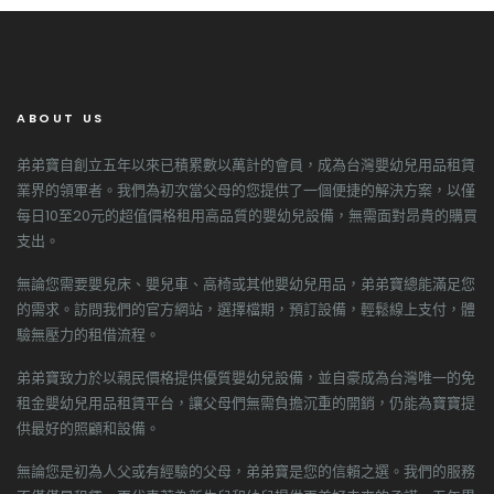
ABOUT US
弟弟寶自創立五年以來已積累數以萬計的會員，成為台灣嬰幼兒用品租賃
業界的領軍者。我們為初次當父母的您提供了一個便捷的解決方案，以僅
每日10至20元的超值價格租用高品質的嬰幼兒設備，無需面對昂貴的購買
支出。
無論您需要嬰兒床、嬰兒車、高椅或其他嬰幼兒用品，弟弟寶總能滿足您
的需求。訪問我們的官方網站，選擇檔期，預訂設備，輕鬆線上支付，體
驗無壓力的租借流程。
弟弟寶致力於以親民價格提供優質嬰幼兒設備，並自豪成為台灣唯一的免
租金嬰幼兒用品租賃平台，讓父母們無需負擔沉重的開銷，仍能為寶寶提
供最好的照顧和設備。
無論您是初為人父或有經驗的父母，弟弟寶是您的信賴之選。我們的服務