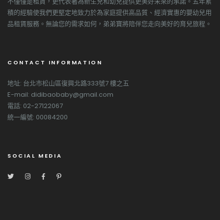
不僅僅是租賃，更代表著為新生兒和幼兒提供更美好未來的承諾。五年累
積的經驗使我們更堅定地致力於為家庭提供高品質、經濟實惠的嬰幼兒用
品租賃服務。無論您的需求如何，弟弟寶將陪伴您走向美好的育兒旅程。
CONTACT INFORMATION
地址: 台北市松山區復興北路333號7 樓之五
E-mail: didibaobaby@gmail.com
電話: 02-27122067
統一編號: 00084200
SOCIAL MEDIA