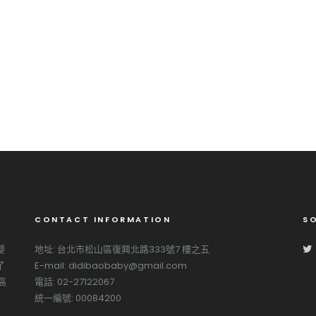
CONTACT INFORMATION
SO
嬰
地址: 台北市松山區復興北路333號7 樓之五
了
E-mail: didibaobaby@gmail.com
高
電話: 02-27122067
統一編號: 00084200