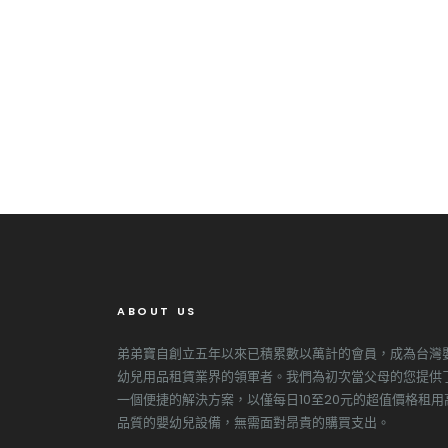
ABOUT US
弟弟寶自創立五年以來已積累數以萬計的會員，成為台灣
幼兒用品租賃業界的領軍者。我們為初次當父母的您提供
一個便捷的解決方案，以僅每日10至20元的超值價格租用
品質的嬰幼兒設備，無需面對昂貴的購買支出。