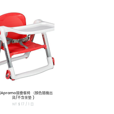
Apramo摺疊餐椅 （顏色隨機出
貨/不含坐墊 )
NT $ 17 / 1
日