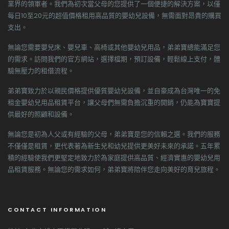
業界的領軍者。我們為初次當父母的您提供了一個便捷的解決方案，以僅
每日10至20元的超值價格租用高品質的嬰幼兒設備，無需面對昂貴的購買
支出。
無論您需要嬰兒床、嬰兒車、高椅或其他嬰幼兒用品，弟弟寶總能滿足您
的需求。訪問我們的官方網站，選擇檔期，預訂設備，輕鬆線上支付，體
驗無壓力的租借流程。
弟弟寶致力於以親民價格提供優質嬰幼兒設備，並自豪成為台灣唯一的免
租金嬰幼兒用品租賃平台，讓父母們無需負擔沉重的開銷，仍能為寶寶提
供最好的照顧和設備。
無論您是初為人父或有經驗的父母，弟弟寶是您的信賴之選。我們的服務
不僅僅是租賃，更代表著為新生兒和幼兒提供更美好未來的承諾。五年累
積的經驗使我們更堅定地致力於為家庭提供高品質、經濟實惠的嬰幼兒用
品租賃服務。無論您的需求如何，弟弟寶將陪伴您走向美好的育兒旅程。
CONTACT INFORMATION