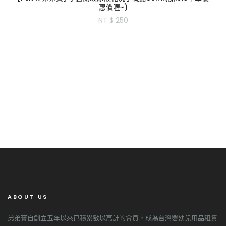
惠價喔~)
NT $ 250
ABOUT US
弟弟寶自創立五年以來已積累數以萬計的會員，成為台灣嬰幼兒用品租賃