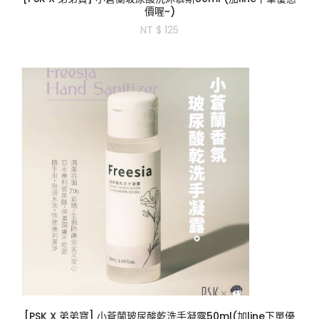
價喔~)
NT $ 125
[PSK X 弟弟寶] 小蒼蘭玻尿酸乾洗手凝露50ml(加line下單優