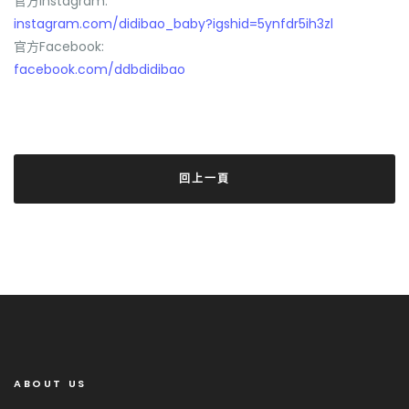
官方Instagram:
instagram.com/didibao_baby?igshid=5ynfdr5ih3zl
官方Facebook:
facebook.com/ddbdidibao
回上一頁
ABOUT US