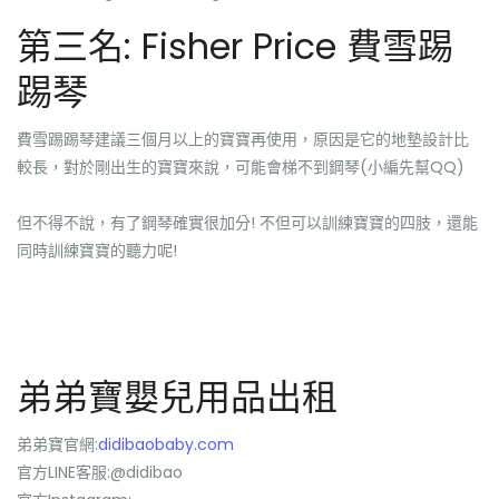
第三名: Fisher Price 費雪踢
踢琴
費雪踢踢琴建議三個月以上的寶寶再使用，原因是它的地墊設計比
較長，對於剛出生的寶寶來說，可能會梯不到鋼琴(小編先幫QQ)
但不得不說，有了鋼琴確實很加分! 不但可以訓練寶寶的四肢，還能
同時訓練寶寶的聽力呢!
弟弟寶嬰兒用品出租
弟弟寶官網:
didibaobaby.com
官方LINE客服:@didibao