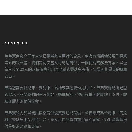
ABOUT US
弟弟寶自創立五年以來已積累數以萬計的會員，成為台灣嬰幼兒用品租賃
業界的領軍者。我們為初次當父母的您提供了一個便捷的解決方案，以僅
每日10至20元的超值價格租用高品質的嬰幼兒設備，無需面對昂貴的購買
支出。
無論您需要嬰兒床、嬰兒車、高椅或其他嬰幼兒用品，弟弟寶總能滿足您
的需求。訪問我們的官方網站，選擇檔期，預訂設備，輕鬆線上支付，體
驗無壓力的租借流程。
弟弟寶致力於以親民價格提供優質嬰幼兒設備，並自豪成為台灣唯一的免
租金嬰幼兒用品租賃平台，讓父母們無需負擔沉重的開銷，仍能為寶寶提
供最好的照顧和設備。