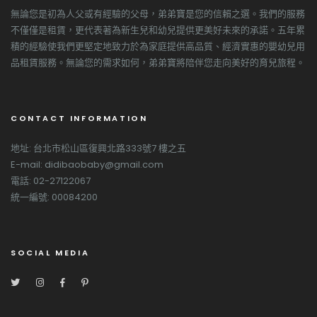
無論您是初為人父或有經驗的父母，弟弟寶是您的信賴之選。我們的服務
不僅僅是租賃，更代表著為新生兒和幼兒提供更美好未來的承諾。五年累
積的經驗使我們更堅定地致力於為家庭提供高品質、經濟實惠的嬰幼兒用
品租賃服務。無論您的需求如何，弟弟寶將陪伴您走向美好的育兒旅程。
CONTACT INFORMATION
地址: 台北市松山區復興北路333號7 樓之五
E-mail: didibaobaby@gmail.com
電話: 02-27122067
統一編號: 00084200
SOCIAL MEDIA