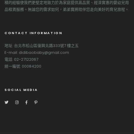
積的經驗使我們更堅定地致力於為家庭提供高品質、經濟實惠的嬰幼兒用
品租賃服務。無論您的需求如何，弟弟寶將陪伴您走向美好的育兒旅程。
CONTACT INFORMATION
地址: 台北市松山區復興北路333號7 樓之五
E-mail: didibaobaby@gmail.com
電話: 02-27122067
統一編號: 00084200
SOCIAL MEDIA