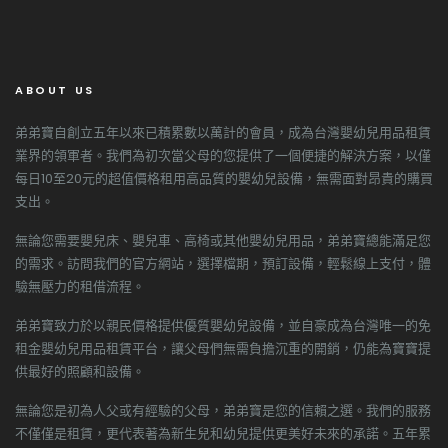
ABOUT US
弟弟寶自創立五年以來已積累數以萬計的會員，成為台灣嬰幼兒用品租賃
業界的領軍者。我們為初次當父母的您提供了一個便捷的解決方案，以僅
每日10至20元的超值價格租用高品質的嬰幼兒設備，無需面對昂貴的購買
支出。
無論您需要嬰兒床、嬰兒車、高椅或其他嬰幼兒用品，弟弟寶總能滿足您
的需求。訪問我們的官方網站，選擇檔期，預訂設備，輕鬆線上支付，體
驗無壓力的租借流程。
弟弟寶致力於以親民價格提供優質嬰幼兒設備，並自豪成為台灣唯一的免
租金嬰幼兒用品租賃平台，讓父母們無需負擔沉重的開銷，仍能為寶寶提
供最好的照顧和設備。
無論您是初為人父或有經驗的父母，弟弟寶是您的信賴之選。我們的服務
不僅僅是租賃，更代表著為新生兒和幼兒提供更美好未來的承諾。五年累