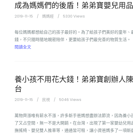
成為媽媽們的後盾！弟弟寶嬰兒用
2019-11-15
媽媽經
5330 Views
每位媽媽都想給自己的孩子最好的。為了給孩子們美好的童年、
錢，不只隨時隨地親密陪伴，更要給孩子們最完善的物質生活。
閱讀全文
養小孩不用花大錢！弟弟寶創辦人
台
2019-11-15
民視
5046 Views
萬物齊漲唯有薪水不漲，許多新手爸媽想盡辦法節流，因為養小
了又占空間，無一不是大開銷。在台灣，出現了第一家嬰幼兒用
撫搖椅、嬰兒雙人推車等，通通皆可租，讓小資爸媽多了一項新