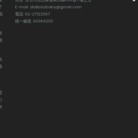
了
E-mail: didibaobaby@gmail.com
高
電話: 02-27122067
統一編號: 00084200
弟
預
為
擔
提
力
無