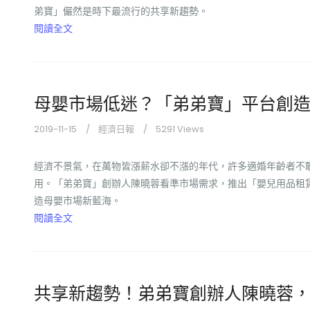
弟寶」儼然是時下最流行的共享新趨勢。
閱讀全文
母嬰市場低迷？「弟弟寶」平台創
2019-11-15
經濟日報
5291 Views
經濟不景氣，在萬物皆漲薪水卻不漲的年代，許多適婚年齡者不
用。「弟弟寶」創辦人陳曉蓉看準市場需求，推出「嬰兒用品租
造母嬰市場新藍海。
閱讀全文
共享新趨勢！弟弟寶創辦人陳曉蓉