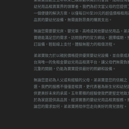
幼兒用品租賃業界的領軍者。我們為初次當父母的您提供
一個便捷的解決方案，以僅每日10至20元的超值價格租用
品質的嬰幼兒設備，無需面對昂貴的購買支出。
無論您需要嬰兒床、嬰兒車、高椅或其他嬰幼兒用品，弟
寶總能滿足您的需求。訪問我們的官方網站，選擇檔期，
訂設備，輕鬆線上支付，體驗無壓力的租借流程。
弟弟寶致力於以親民價格提供優質嬰幼兒設備，並自豪成
台灣唯一的免租金嬰幼兒用品租賃平台，讓父母們無需負
沉重的開銷，仍能為寶寶提供最好的照顧和設備。
無論您是初為人父或有經驗的父母，弟弟寶是您的信賴之
選。我們的服務不僅僅是租賃，更代表著為新生兒和幼兒
供更美好未來的承諾。五年累積的經驗使我們更堅定地致
於為家庭提供高品質、經濟實惠的嬰幼兒用品租賃服務。
論您的需求如何，弟弟寶將陪伴您走向美好的育兒旅程。