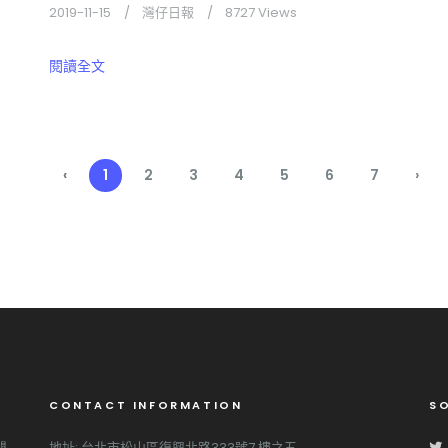
2019-11-15
灣仔日報
8727 Views
閱讀全文
‹
1
2
3
4
5
6
7
›
CONTACT INFORMATION
SO
嬰
地址: 台北市松山區復興北路333號7 樓之五