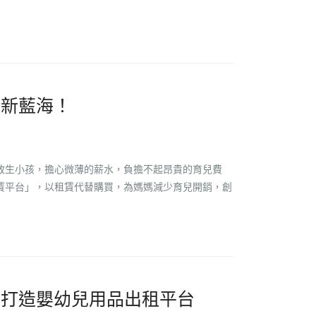
造新藍海！
敢生小孩，擔心微薄的薪水，負擔不起昂貴的育兒費
賃平台」，以租賃代替購買，為媽媽減少育兒開銷，創
，打造嬰幼兒用品出租平台