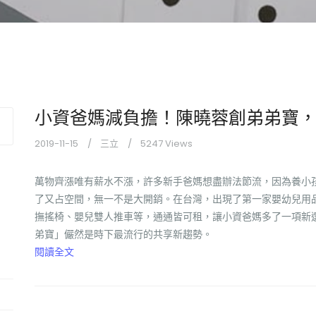
小資爸媽減負擔！陳曉蓉創弟弟寶
2019-11-15
三立
5247 Views
萬物齊漲唯有薪水不漲，許多新手爸媽想盡辦法節流，因為養小
了又占空間，無一不是大開銷。在台灣，出現了第一家嬰幼兒用
撫搖椅、嬰兒雙人推車等，通通皆可租，讓小資爸媽多了一項新
弟寶」儼然是時下最流行的共享新趨勢。
閱讀全文