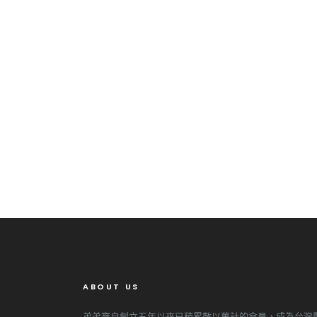
ABOUT US
弟弟寶自創立五年以來已積累數以萬計的會員，成為台灣